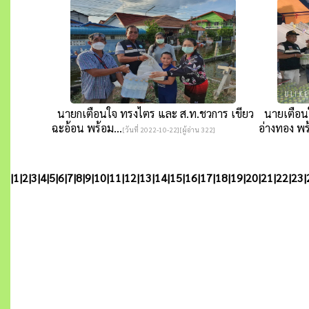
นายกเตือนใจ ทรงไตร และ ส.ท.ชวการ เขียว
นายเตือนใ
ฉะอ้อน พร้อม...
อ่างทอง พร้
[วันที่ 2022-10-22][ผู้อ่าน 322]
|
1
|
2
|
3
|
4
|
5
|
6
|
7
|
8
|
9
|
10
|
11
|
12
|
13
|
14
|
15
|
16
|
17
|
18
|
19
|
20
|
21
|
22
|
23
|