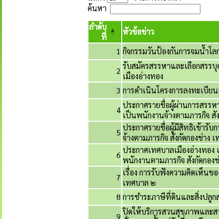
ค้นหา
ลำดับ
หัวข้อข่าว
ที่
1
กิจกรรมวันป้องกันการจมน้ำโล
รับสมัครสรรหาและเลือกสรรบุค
2
เมืองอ่างทอง
3
การดำเนินโครงการลงทะเบียนเพ
ประกาศรายชื่อผู้ผ่านการสรรหา
4
เป็นพนักงานจ้างตามภารกิจ สั
ประกาศรายชื่อผู้มีสิทธิเข้าร
5
จ้างตามภารกิจ สังกัดกองช่าง 
ประกาศเทศบาลเมืองอ่างทอง เร
6
พนักงานตามภารกิจ สังกัดกองช
เรื่อง การรับฟังความคิดเห็
7
เทศบาล ๒
8
การชำระภาษีที่ดินและสิ่งปลูกส
ปิดให้บริการสวนสุขภาพและสว
9