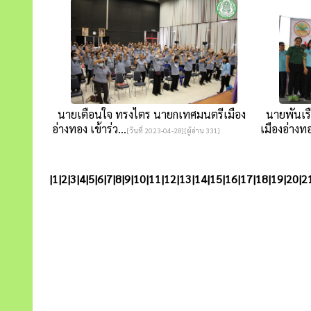
นายเตือนใจ ทรงไตร นายกเทศมนตรีเมือง
นายพันเรื
อ่างทอง เข้าร่ว...
เมืองอ่างทอ
[วันที่ 2023-04-28][ผู้อ่าน 331]
|
1
|
2
|
3
|
4
|
5
|
6
|
7
|
8
|
9
|
10
|
11
|
12
|
13
|
14
|
15
|
16
|
17
|
18
|
19
|
20
|
2