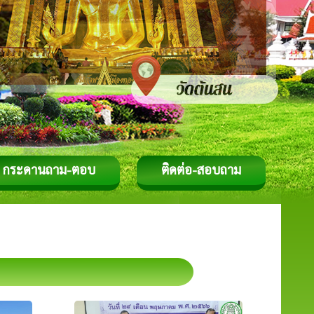
กระดานถาม-ตอบ
ติดต่อ-สอบถาม