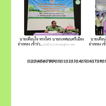
นายเตือนใจ ทรงไตร นายกเทศมนตรีเมือง
นายเตือนใ
อ่างทอง เข้าร่ว...
อ่างทอง เข้า
[วันที่ 2023-09-06][ผู้อ่าน 346]
|
1
|
2
|
3
|
4
|
5
|
6
|
7
|
8
|
9
|
10
|
11
|
12
|
13
|
14
|
15
|
16
|
17
|
18
|
1