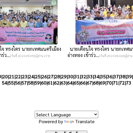
จ ทรงไตร นายกเทศมนตรีเมือง
นายเตือนใจ ทรงไตร นายกเทศมน
ร่ว...
อ่างทอง เข้าร่ว...
[วันที่ 2023-09-05][ผู้อ่าน 273]
[วันที่ 2023-09-04][ผู้อ่าน
9
|
20
|
21
|
22
|
23
|
24
|
25
|
26
|
27
|
28
|
29
|
30
|
31
|
32
|
33
|
34
|
35
|
36
|
37
|
38
|
39
|
54|
55
|
56
|
57
|
58
|
59
|
60
|
61
|
62
|
63
|
64
|
65
|
66
|
67
|
68
|
69
|
70
|
71
|
72
|
73
Powered by
Translate