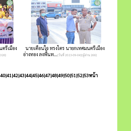
ตรีเมือง
นายเตือนใจ ทรงไตร นายกเทศมนตรีเมือง
อ่างทอง ลงพื้นท...
 326]
[วันที่ 2023-09-04][ผู้อ่าน 266]
40
|
41
|
42
|
43
|
44
|
45
|
46
|
47
|
48
|
49
|
50
|
51
|
52
|
53
หน้า