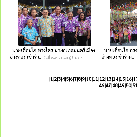
นายเตือนใจ ทรงไตร นายกเทศมนตรีเมือง
นายเตือนใจ ทรง
อ่างทอง เข้าร่ว...
อ่างทอง ข้าร่วม...
[วันที่ 2024-04-13][ผู้อ่าน 274]
[
|
1
|
2
|
3
|
4
|
5
|
6
|
7
|
8
|
9
|
10
|
11
|
12
|
13
|
14
|
15
|
16
|
1
46|
47
|
48
|
49
|
50
|
5