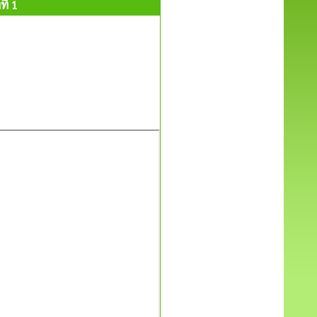
ี่ 1
1