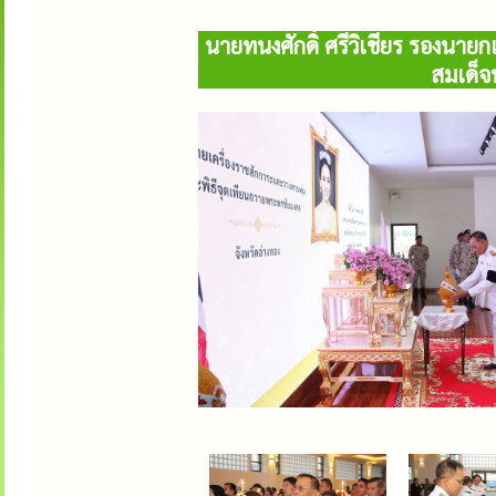
นายทนงศักดิ์ ศรีวิเชียร รองนาย
สมเด็จ