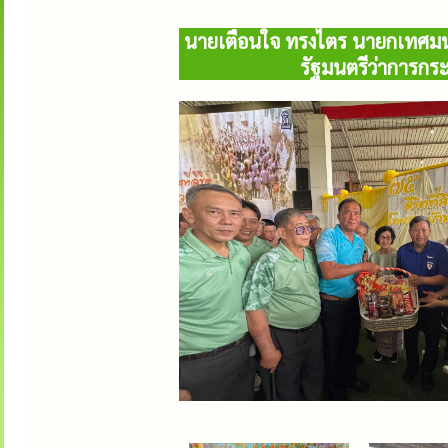
นายเตือนใจ ทรงไตร นายกเทศมนตรี
รัฐมนตรีว่าการก