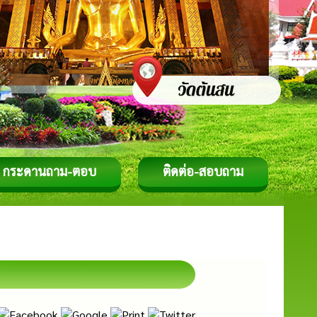
กระดานถาม-ตอบ
ติดต่อ-สอบถาม