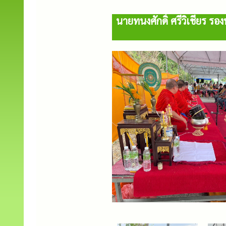
นายทนงศักดิ์ ศรีวิเชียร ร