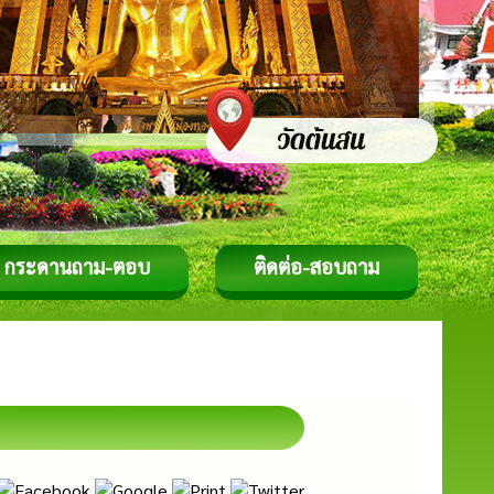
กระดานถาม-ตอบ
ติดต่อ-สอบถาม