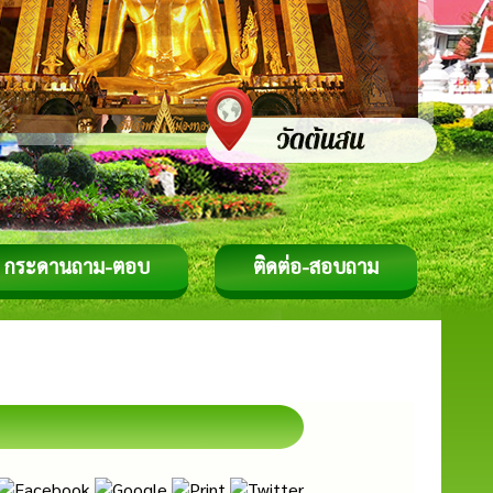
กระดานถาม-ตอบ
ติดต่อ-สอบถาม