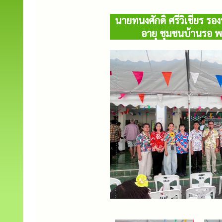
นายทนงศักดิ์ ศรีวิเชียร ร
อายุ ชุมชนบ้านรอ พร