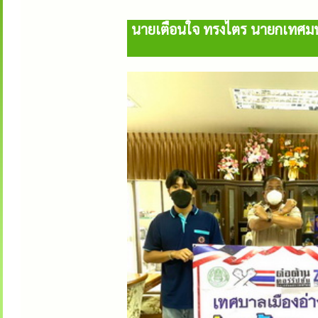
นายเตือนใจ ทรงไตร นายกเทศมนต