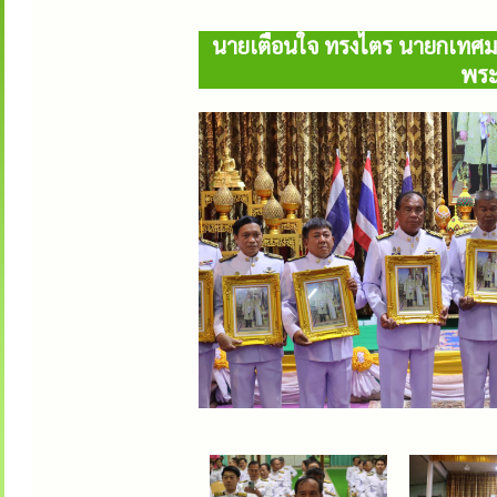
นายเตือนใจ ทรงไตร นายกเทศม
พระ