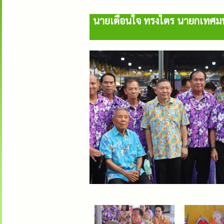
นายเตือนใจ ทรงไตร นายกเทศมนต