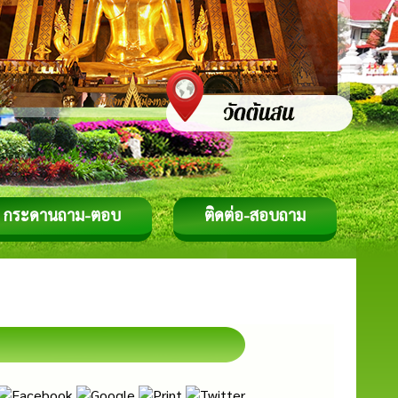
กระดานถาม-ตอบ
ติดต่อ-สอบถาม