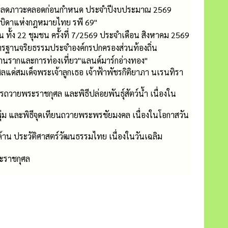
ุกเพื่อลดภาวะคลอดก่อนกำหนด ประจำปีงบประมาณ 2569
ะบิดาแห่งกฎหมายไทย รพี 69"
้ง 22 ชุมชน ครั้งที่ 7/2569 ประจำเดือน สิงหาคม 2569
ตรฐานจริยธรรมประจำองค์กรปกครองส่วนท้องถิ่น
ฐานรากและการท่องเที่ยว"แลนด์มาร์กอ่างทอง"
แด่สมเด็จพระเจ้าลูกเธอ เจ้าฟ้าพัชรกิติยาภา นเรนทิรา
รถวายพระราชกุศล และพิธีปล่อยพันธุ์สัตว์น้ำ เนื่องใน
พุ่ม และพิธีจุดเทียนถวายพระพรชัยมงคล เนื่องในโอกาสวัน
ด้าน ประวัติศาสตร์วัฒนธรรมไทย เนื่องในวันเฉลิม
ระราชกุศล