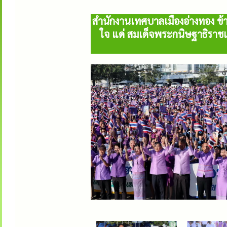
สำนักงานเทศบาลเมืองอ่างทอง ข้า
ใจ แด่ สมเด็จพระกนิษฐาธิราช