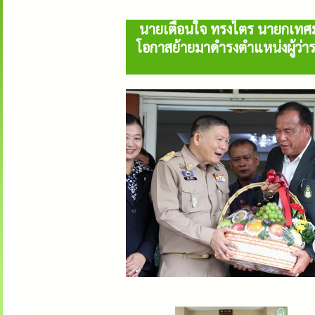
นายเตือนใจ ทรงไตร นายกเทศมน
โอกาสย้ายมาดำรงตำแหน่งผู้ว่า