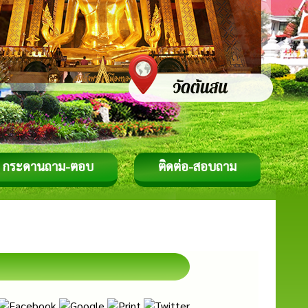
กระดานถาม-ตอบ
ติดต่อ-สอบถาม