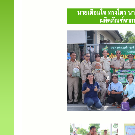
นายเตือนใจ ทรงไตร นาย
ผลิตภัณฑ์จาก